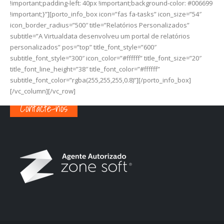
!important;padding-left: 40px !important;background-color: #006699
!important;}”][porto_info_box icon=”fas fa-tasks” icon_size=”54″
icon_border_radius=”500″ title=”Relatórios Personalizados”
subtitle=”A Virtualdata desenvolveu um portal de relatórios
personalizados” pos=”top” title_font_style=”600″
subtitle_font_style=”300″ icon_color=”#ffffff” title_font_size=”20″
title_font_line_height=”38″ title_font_color=”#ffffff”
subtitle_font_color=”rgba(255,255,255,0.8)”][/porto_info_box]
[/vc_column][/vc_row]
Contacte-nos