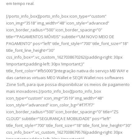
em tempo real.
[/porto_info_box][porto_info_box icon_type=”custom”
icon_img=”3518″ img_width=”48″ icon_style=”advanced”
icon_border_radius=”500″ icon_border_spacing=”0″
title=”PAGAMENTOS MÓVEIS” subtitle=”UM NOVO MEIO DE
PAGAMENTO” pos=”left” title_font_style=”700″ title_font_size=”18″
title_font_line_height=”30″
css_info_box=”.vc_custom_1627038670262{padding-right: 30px
!important;padding-left: 30px !important;}”
title_font_color=”#fb5000″]Integração nativa do serviço MB WAY e
das carteiras virtuais MEO Wallet e SEQR Wallet nos softwares
Zone Soft, para que possa disponibilizar os meios de pagamento
mais inovadores.[/porto_info_box][porto_info_box
icon_type=”custom” icon_img=”3519″ img_width=”48″
icon_style=”advanced” icon_color_bg=”#f7f7f7″
icon_border_radius=”500″ icon_border_spacing=”0″ title=”ZS
CLOUD” subtitle=”SEGURANÇA E MOBILIDADE” pos=”left”
title_font_style=”700″ title_font_size=”18″ title_font_line_height=”30″
css_info_box=”.vc_custom_1627038679576{padding-right: 30px
!important;padding-left: 30px !important;}”