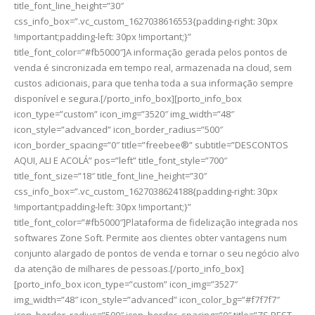
title_font_line_height=”30″
css_info_box=”.vc_custom_1627038616553{padding-right: 30px
!important;padding-left: 30px !important;}”
title_font_color=”#fb5000″]A informação gerada pelos pontos de
venda é sincronizada em tempo real, armazenada na cloud, sem
custos adicionais, para que tenha toda a sua informação sempre
disponível e segura.[/porto_info_box][porto_info_box
icon_type=”custom” icon_img=”3520″ img_width=”48″
icon_style=”advanced” icon_border_radius=”500″
icon_border_spacing=”0″ title=”freebee®” subtitle=”DESCONTOS
AQUI, ALI E ACOLÁ” pos=”left” title_font_style=”700″
title_font_size=”18″ title_font_line_height=”30″
css_info_box=”.vc_custom_1627038624188{padding-right: 30px
!important;padding-left: 30px !important;}”
title_font_color=”#fb5000″]Plataforma de fidelização integrada nos
softwares Zone Soft. Permite aos clientes obter vantagens num
conjunto alargado de pontos de venda e tornar o seu negócio alvo
da atenção de milhares de pessoas.[/porto_info_box]
[porto_info_box icon_type=”custom” icon_img=”3527″
img_width=”48″ icon_style=”advanced” icon_color_bg=”#f7f7f7″