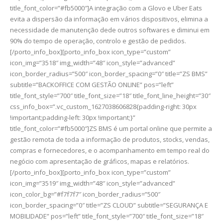
title_font_color=”#fb5000″]A integração com a Glovo e Uber Eats
evita a dispersão da informação em vários dispositivos, elimina a
necessidade de manutenção dede outros softwares e diminui em
90% do tempo de operação, controlo e gestão de pedidos.
[/porto_info_box][porto_info_box icon_type=”custom”
icon_img=”3518″ img_width=”48″ icon_style=”advanced”
icon_border_radius=”500″ icon_border_spacing=”0″ title=”ZS BMS”
subtitle=”BACKOFFICE COM GESTÃO ONLINE” pos=”left”
title_font_style=”700″ title_font_size=”18″ title_font_line_height=”30″
css_info_box=”.vc_custom_1627038606828{padding-right: 30px
!important;padding-left: 30px !important;}”
title_font_color=”#fb5000″]ZS BMS é um portal online que permite a
gestão remota de toda a informação de produtos, stocks, vendas,
compras e fornecedores, e o acompanhamento em tempo real do
negócio com apresentação de gráficos, mapas e relatórios.
[/porto_info_box][porto_info_box icon_type=”custom”
icon_img=”3519″ img_width=”48″ icon_style=”advanced”
icon_color_bg=”#f7f7f7″ icon_border_radius=”500″
icon_border_spacing=”0″ title=”ZS CLOUD” subtitle=”SEGURANÇA E
MOBILIDADE” pos=”left” title_font_style=”700″ title_font_size=”18″