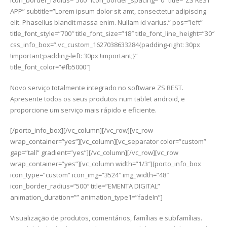
icon_border_radius=”500″ icon_border_spacing=”0″ title=”ZS REST
APP” subtitle=”Lorem ipsum dolor sit amt, consectetur adipiscing
elit. Phasellus blandit massa enim. Nullam id varius.” pos=”left”
title_font_style=”700″ title_font_size=”18″ title_font_line_height=”30″
css_info_box=”.vc_custom_1627038633284{padding-right: 30px
!important;padding-left: 30px !important;}”
title_font_color=”#fb5000″]
Novo serviço totalmente integrado no software ZS REST.
Apresente todos os seus produtos num tablet android, e
proporcione um serviço mais rápido e eficiente.
[/porto_info_box][/vc_column][/vc_row][vc_row
wrap_container=”yes”][vc_column][vc_separator color=”custom”
gap=”tall” gradient=”yes”][/vc_column][/vc_row][vc_row
wrap_container=”yes”][vc_column width=”1/3″][porto_info_box
icon_type=”custom” icon_img=”3524″ img_width=”48″
icon_border_radius=”500″ title=”EMENTA DIGITAL”
animation_duration=”” animation_type1=”fadeIn”]
Visualização de produtos, comentários, famílias e subfamílias.