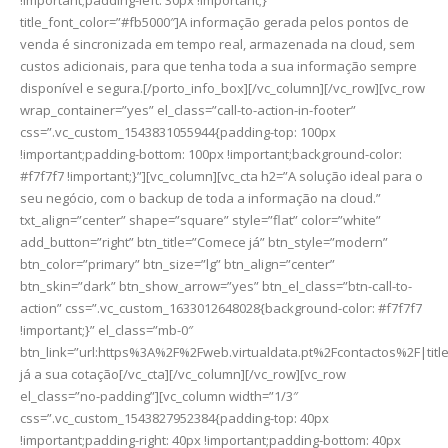
title_font_color=”#fb5000″]A informação gerada pelos pontos de
venda é sincronizada em tempo real, armazenada na cloud, sem
custos adicionais, para que tenha toda a sua informação sempre
disponível e segura.[/porto_info_box][/vc_column][/vc_row][vc_row
wrap_container=”yes” el_class=”call-to-action-in-footer”
css=”.vc_custom_1543831055944{padding-top: 100px
!important;padding-bottom: 100px !important;background-color:
#f7f7f7 !important;}”][vc_column][vc_cta h2=”A solução ideal para o
seu negócio, com o backup de toda a informação na cloud.”
txt_align=”center” shape=”square” style=”flat” color=”white”
add_button=”right” btn_title=”Comece já” btn_style=”modern”
btn_color=”primary” btn_size=”lg” btn_align=”center”
btn_skin=”dark” btn_show_arrow=”yes” btn_el_class=”btn-call-to-
action” css=”.vc_custom_1633012648028{background-color: #f7f7f7
!important;}” el_class=”mb-0″
btn_link=”url:https%3A%2F%2Fweb.virtualdata.pt%2Fcontactos%2F|title:
já a sua cotação[/vc_cta][/vc_column][/vc_row][vc_row
el_class=”no-padding”][vc_column width=”1/3″
css=”.vc_custom_1543827952384{padding-top: 40px
!important;padding-right: 40px !important;padding-bottom: 40px