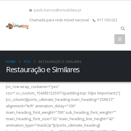
paulo.barros@virtualdata.pt
Chamada para rede móvel nacional
917 150 022
HOME
POS
RESTAURAÇÃO E SIMILARES
Restauração e Similares
[vc_row wrap_container=”yes”
css=”.vc_custom_1543831225971{padding-top: 50px !important;}”]
[vc_column][porto_ultimate_heading main_heading=”ZSREST”
alignment=”left” animation_delay=”100″
main_heading_font_weight=”700″ sub_heading_font_weight=””
main_heading_font_size=”32″ main_heading_line_height=”42″
animation_type=”maskUp”][/porto_ultimate_heading]