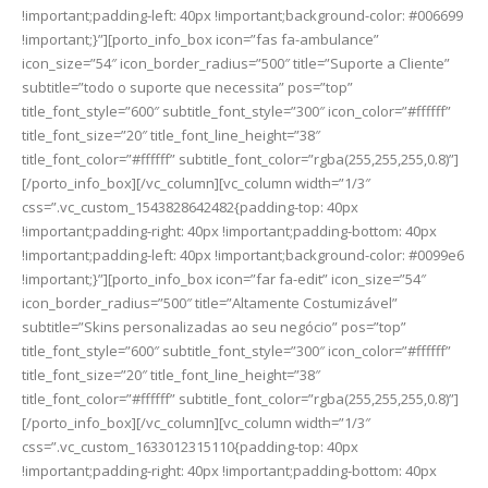
!important;padding-left: 40px !important;background-color: #006699
!important;}”][porto_info_box icon=”fas fa-ambulance”
icon_size=”54″ icon_border_radius=”500″ title=”Suporte a Cliente”
subtitle=”todo o suporte que necessita” pos=”top”
title_font_style=”600″ subtitle_font_style=”300″ icon_color=”#ffffff”
title_font_size=”20″ title_font_line_height=”38″
title_font_color=”#ffffff” subtitle_font_color=”rgba(255,255,255,0.8)”]
[/porto_info_box][/vc_column][vc_column width=”1/3″
css=”.vc_custom_1543828642482{padding-top: 40px
!important;padding-right: 40px !important;padding-bottom: 40px
!important;padding-left: 40px !important;background-color: #0099e6
!important;}”][porto_info_box icon=”far fa-edit” icon_size=”54″
icon_border_radius=”500″ title=”Altamente Costumizável”
subtitle=”Skins personalizadas ao seu negócio” pos=”top”
title_font_style=”600″ subtitle_font_style=”300″ icon_color=”#ffffff”
title_font_size=”20″ title_font_line_height=”38″
title_font_color=”#ffffff” subtitle_font_color=”rgba(255,255,255,0.8)”]
[/porto_info_box][/vc_column][vc_column width=”1/3″
css=”.vc_custom_1633012315110{padding-top: 40px
!important;padding-right: 40px !important;padding-bottom: 40px