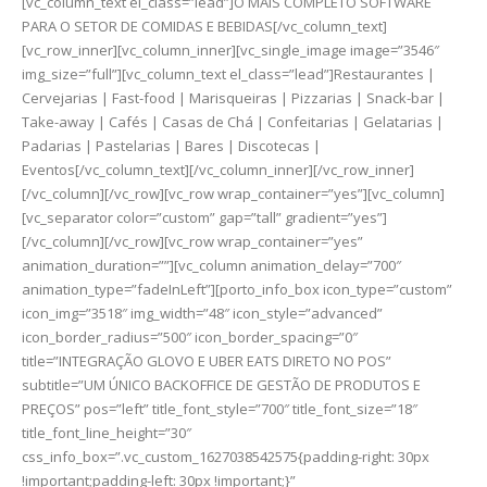
[vc_column_text el_class=”lead”]O MAIS COMPLETO SOFTWARE
PARA O SETOR DE COMIDAS E BEBIDAS[/vc_column_text]
[vc_row_inner][vc_column_inner][vc_single_image image=”3546″
img_size=”full”][vc_column_text el_class=”lead”]Restaurantes |
Cervejarias | Fast-food | Marisqueiras | Pizzarias | Snack-bar |
Take-away | Cafés | Casas de Chá | Confeitarias | Gelatarias |
Padarias | Pastelarias | Bares | Discotecas |
Eventos[/vc_column_text][/vc_column_inner][/vc_row_inner]
[/vc_column][/vc_row][vc_row wrap_container=”yes”][vc_column]
[vc_separator color=”custom” gap=”tall” gradient=”yes”]
[/vc_column][/vc_row][vc_row wrap_container=”yes”
animation_duration=””][vc_column animation_delay=”700″
animation_type=”fadeInLeft”][porto_info_box icon_type=”custom”
icon_img=”3518″ img_width=”48″ icon_style=”advanced”
icon_border_radius=”500″ icon_border_spacing=”0″
title=”INTEGRAÇÃO GLOVO E UBER EATS DIRETO NO POS”
subtitle=”UM ÚNICO BACKOFFICE DE GESTÃO DE PRODUTOS E
PREÇOS” pos=”left” title_font_style=”700″ title_font_size=”18″
title_font_line_height=”30″
css_info_box=”.vc_custom_1627038542575{padding-right: 30px
!important;padding-left: 30px !important;}”