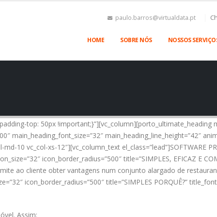
paulo.barros@virtualdata.pt
Ch
HOME
SOBRE NÓS
NOSSOS SERVIÇO
padding-top: 50px !important;}”][vc_column][porto_ultimate_headin
100″ main_heading_font_size=”32″ main_heading_line_height=”42″ ani
_col-md-10 vc_col-xs-12″][vc_column_text el_class=”lead”]SOFTWAR
 icon_size=”32″ icon_border_radius=”500″ title=”SIMPLES, EFICAZ E
ite ao cliente obter vantagens num conjunto alargado de restaurant
ize=”32″ icon_border_radius=”500″ title=”SIMPLES PORQUÊ?” title_fon
óvel. Assim: