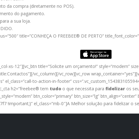
ento da compra (diretamente no POS).
momento do pagamento.
ara a sua loja.
NDIDO.
radius=”500″ title=”CONHEÇA O FREEBEE® DE PERTO” title_font_color
ol-xs-12″][vc_btn title=”Solicite um orçamento!” style=”modern” size=
le:Contactos”][/vc_column][/vc_row][vc_row wrap_container=”yes”][v
s” el_class=”call-to-action-in-footer” css=”.vc_custom_15438310559
[vc_cta h2=”freebee® tem
tudo
o que necessita para
fidelizar
os seus
_style=”modern” btn_color=”primary” btn_size=”lg” btn_align=”center” 
 !important;}” el_class=”mb-0″]A Melhor solução para fidelizar o seu