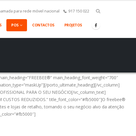
amada para rede móvel nacional
917 150 022
S
POS
CONTACTOS
PROJETOS
g main_heading=”FREEBEE®” main_heading_font_weight=”700″
mation_type=”maskUp”][/porto_ultimate_heading][/vc_column]
E PROFISSIONAL PARA O SEU NEGÓCIO[/vc_column_text]
 COM CUSTOS REDUZIDOS.” title_font_color=”#fb5000″]O freebee®
es e lojas de retalho, tornando o seu negócio alvo da atenção
t_color=”#fb5000″]