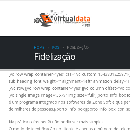
HOME
POS
FIDELIZAÇÃO
Fidelização
[vc_row wrap_container=”yes” css=”.vc_custom_1543831225971{
sub_heading_font_weight=”” alignment=”left” animation_delay=”
[/vc_row][vc_row wrap_container=”yes”][vc_column offset=”vc
[vc_single_image image=”3579″ img_size=”full”][porto_info_box
é um programa integrado nos softwares da Zone Soft e que perm
de milhares de pessoas.[/porto_info_box][porto_info_box icon_s
Na prática o freebee® não podia ser mais simples.
O modo de identificação do cliente é apenas o número de telem