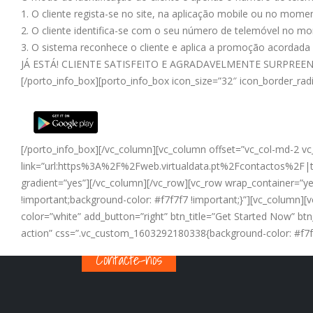
1. O cliente regista-se no site, na aplicação mobile ou no mom
2. O cliente identifica-se com o seu número de telemóvel no 
3. O sistema reconhece o cliente e aplica a promoção acordada p
JÁ ESTÁ! CLIENTE SATISFEITO E AGRADAVELMENTE SURPREE
[/porto_info_box][porto_info_box icon_size=”32″ icon_border_
[/porto_info_box][/vc_column][vc_column offset=”vc_col-md-2 vc_c
link=”url:https%3A%2F%2Fweb.virtualdata.pt%2Fcontactos%2F|tit
gradient=”yes”][/vc_column][/vc_row][vc_row wrap_container=”ye
!important;background-color: #f7f7f7 !important;}”][vc_column]
color=”white” add_button=”right” btn_title=”Get Started Now” btn
action” css=”.vc_custom_1603292180338{background-color: #f7f7f7
Contacte-nos