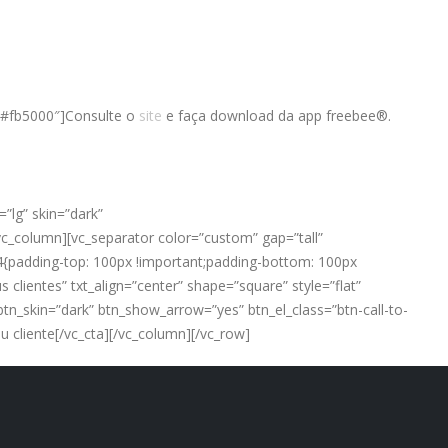
=”#fb5000″]Consulte o
site
e faça download da app freebee®.
”lg” skin=”dark”
c_column][vc_separator color=”custom” gap=”tall”
44{padding-top: 100px !important;padding-bottom: 100px
 clientes” txt_align=”center” shape=”square” style=”flat”
btn_skin=”dark” btn_show_arrow=”yes” btn_el_class=”btn-call-to-
 cliente[/vc_cta][/vc_column][/vc_row]